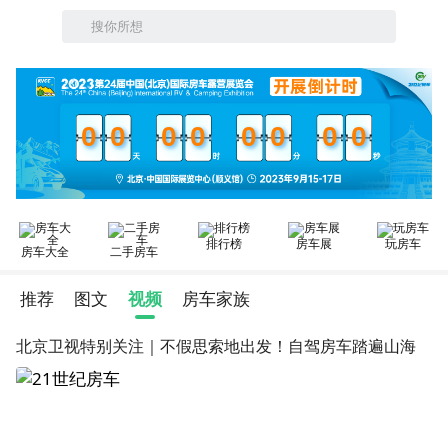
搜你所想
0
0
0
0
0
0
0
0
排行榜
房车展
玩房车
房车大全
二手房车
推荐
图文
视频
房车家族
北京卫视特别关注｜不假思索地出发！自驾房车踏遍山海