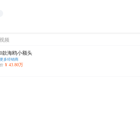
视频
020款海鸥小额头
更多经销商
¥ 43.80万
价