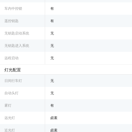
车内中控锁
有
遥控钥匙
有
无钥匙启动系统
无
无钥匙进入系统
无
远程启动
无
灯光配置
日间行车灯
无
自动头灯
无
雾灯
有
远光灯
卤素
近光灯
卤素