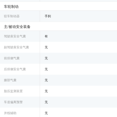
车轮制动
驻车制动器
手刹
主/被动安全装备
驾驶座安全气囊
有
副驾驶座安全气囊
无
前排侧气囊
无
后排侧安全气囊
无
膝部气囊
无
胎压监测装置
无
车道偏离预警
无
并线辅助
无