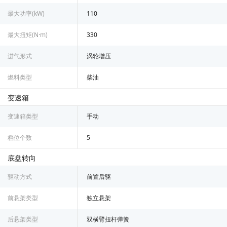
最大功率(kW)
110
最大扭矩(N·m)
330
进气形式
涡轮增压
燃料类型
柴油
变速箱
变速箱类型
手动
档位个数
5
底盘转向
驱动方式
前置后驱
前悬架类型
独立悬架
后悬架类型
双横臂扭杆弹簧