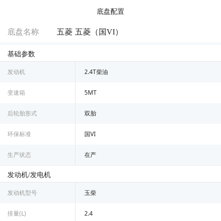
底盘配置
底盘名称
五菱 五菱（国VI）
基础参数
发动机
2.4T柴油
变速箱
5MT
后轮胎形式
双胎
环保标准
国VI
生产状态
在产
发动机/发电机
发动机型号
玉柴
排量(L)
2.4