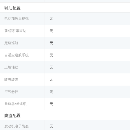
辅助配置
电动加热后视镜
无
前/后驻车雷达
无
定速巡航
无
自适应巡航系统
无
上坡辅助
无
陡坡缓降
无
空气悬挂
无
差速器/差速锁
无
防盗配置
发动机电子防盗
无