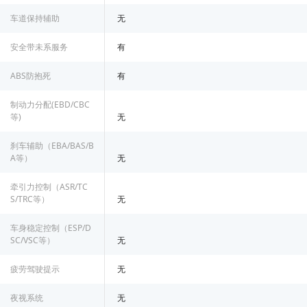
车道保持辅助
无
安全带未系服务
有
ABS防抱死
有
制动力分配(EBD/CBC
等)
无
刹车辅助（EBA/BAS/B
A等）
无
牵引力控制（ASR/TC
S/TRC等）
无
车身稳定控制（ESP/D
SC/VSC等）
无
疲劳驾驶提示
无
夜视系统
无