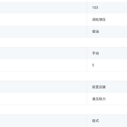
103
涡轮增压
柴油
手动
5
前置后驱
液压助力
鼓式