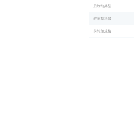
后制动类型
驻车制动器
前轮胎规格
后轮胎规格
主/被动安全装备
驾驶座安全气囊
副驾驶座安全气囊
前排侧气囊
后排侧安全气囊
膝部气囊
胎压监测装置