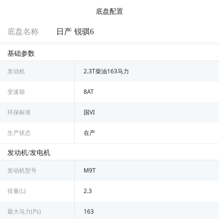
底盘配置
底盘名称
日产 锐骐6
基础参数
发动机
2.3T柴油163马力
变速箱
8AT
环保标准
国VI
生产状态
在产
发动机/发电机
发动机型号
M9T
排量(L)
2.3
最大马力(Ps)
163