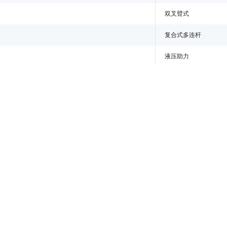
双叉臂式
复合式多连杆
液压助力
通风盘式
盘式
手刹
LT 245/75R16
LT 245/75R16
有