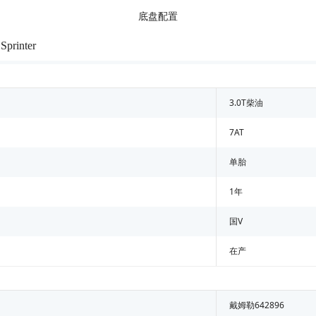
底盘配置
printer
3.0T柴油
7AT
单胎
1年
国V
在产
戴姆勒642896