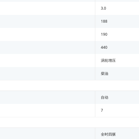
3.0
188
190
440
涡轮增压
柴油
自动
7
全时四驱