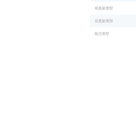
前悬架类型
后悬架类型
助力类型
车轮制动
前制动类型
后制动类型
驻车制动器
前轮胎规格
后轮胎规格
主/被动安全装备
驾驶座安全气囊