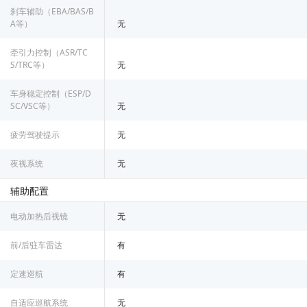
刹车辅助（EBA/BAS/B
A等）
无
牵引力控制（ASR/TC
S/TRC等）
无
车身稳定控制（ESP/D
SC/VSC等）
无
疲劳驾驶提示
无
夜视系统
无
辅助配置
电动加热后视镜
无
前/后驻车雷达
有
定速巡航
有
自适应巡航系统
无