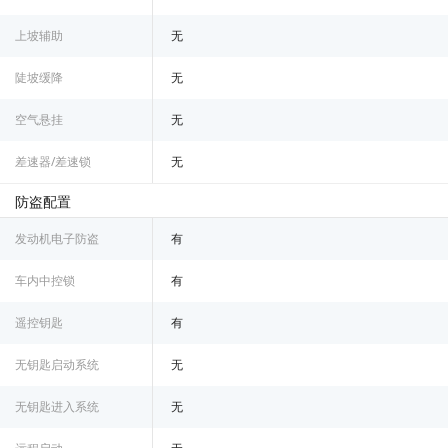
上坡辅助
无
陡坡缓降
无
空气悬挂
无
差速器/差速锁
无
防盗配置
发动机电子防盗
有
车内中控锁
有
遥控钥匙
有
无钥匙启动系统
无
无钥匙进入系统
无