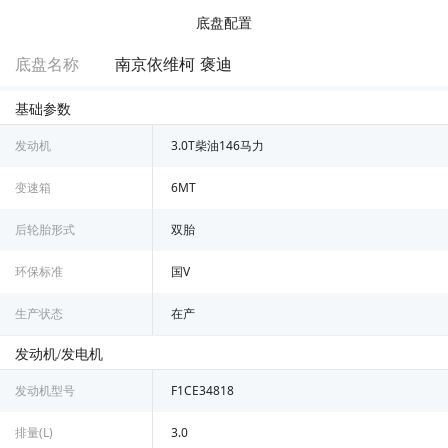
底盘配置
底盘名称
南京依维柯 褒迪
基础参数
发动机
3.0T柴油146马力
变速箱
6MT
后轮胎形式
双胎
环保标准
国V
生产状态
在产
发动机/发电机
发动机型号
F1CE34818
排量(L)
3.0