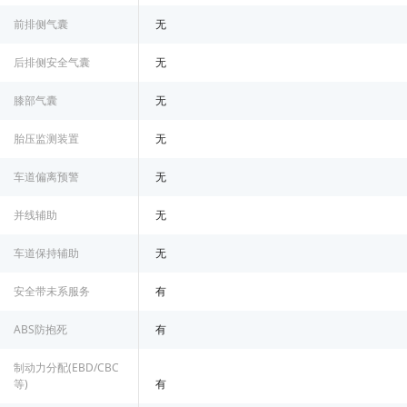
前排侧气囊
无
后排侧安全气囊
无
膝部气囊
无
胎压监测装置
无
车道偏离预警
无
并线辅助
无
车道保持辅助
无
安全带未系服务
有
ABS防抱死
有
制动力分配(EBD/CBC
等)
有