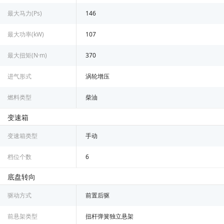
最大马力(Ps)
146
最大功率(kW)
107
最大扭矩(N·m)
370
进气形式
涡轮增压
燃料类型
柴油
变速箱
变速箱类型
手动
档位个数
6
底盘转向
驱动方式
前置后驱
前悬架类型
扭杆弹簧独立悬架