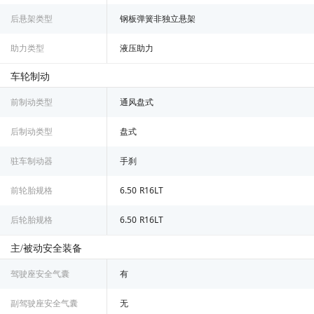
后悬架类型
钢板弹簧非独立悬架
助力类型
液压助力
车轮制动
前制动类型
通风盘式
后制动类型
盘式
驻车制动器
手刹
前轮胎规格
6.50 R16LT
后轮胎规格
6.50 R16LT
主/被动安全装备
驾驶座安全气囊
有
副驾驶座安全气囊
无