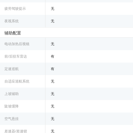
疲劳驾驶提示
无
夜视系统
无
辅助配置
电动加热后视镜
无
前/后驻车雷达
有
定速巡航
有
自适应巡航系统
无
上坡辅助
无
陡坡缓降
无
空气悬挂
无
差速器/差速锁
无