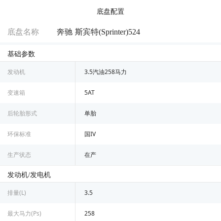
底盘配置
底盘名称
奔驰 斯宾特(Sprinter)524
基础参数
发动机
3.5汽油258马力
变速箱
5AT
后轮胎形式
单胎
环保标准
国IV
生产状态
在产
发动机/发电机
排量(L)
3.5
最大马力(Ps)
258