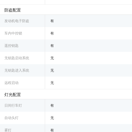
防盗配置
发动机电子防盗
有
车内中控锁
有
遥控钥匙
有
无钥匙启动系统
无
无钥匙进入系统
无
远程启动
无
灯光配置
日间行车灯
有
自动头灯
无
雾灯
有