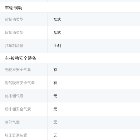
车轮制动
前制动类型
盘式
后制动类型
盘式
驻车制动器
手刹
主/被动安全装备
驾驶座安全气囊
有
副驾驶座安全气囊
有
前排侧气囊
无
后排侧安全气囊
无
膝部气囊
无
胎压监测装置
无