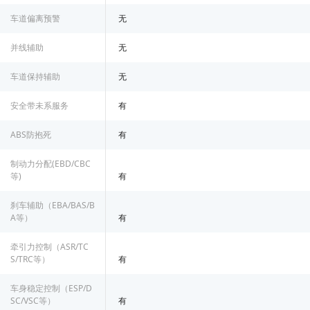
车道偏离预警
无
并线辅助
无
车道保持辅助
无
安全带未系服务
有
ABS防抱死
有
制动力分配(EBD/CBC
等)
有
刹车辅助（EBA/BAS/B
A等）
有
牵引力控制（ASR/TC
S/TRC等）
有
车身稳定控制（ESP/D
SC/VSC等）
有