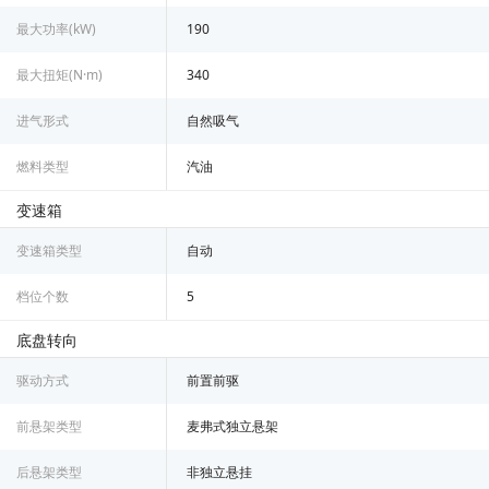
最大功率(kW)
190
最大扭矩(N·m)
340
进气形式
自然吸气
燃料类型
汽油
变速箱
变速箱类型
自动
档位个数
5
底盘转向
驱动方式
前置前驱
前悬架类型
麦弗式独立悬架
后悬架类型
非独立悬挂