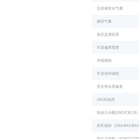
后排侧安全气囊
膝部气囊
胎压监测装置
车道偏离预警
并线辅助
车道保持辅助
安全带未系服务
ABS防抱死
制动力分配(EBD/CBC等)
刹车辅助（EBA/BAS/BA
牵引力控制（ASR/TCS/T