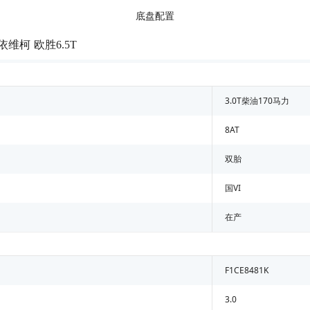
底盘配置
依维柯 欧胜6.5T
3.0T柴油170马力
8AT
双胎
国VI
在产
F1CE8481K
3.0