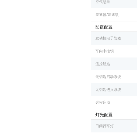
空气悬挂
差速器/差速锁
防盗配置
发动机电子防盗
车内中控锁
遥控钥匙
无钥匙启动系统
无钥匙进入系统
远程启动
灯光配置
日间行车灯