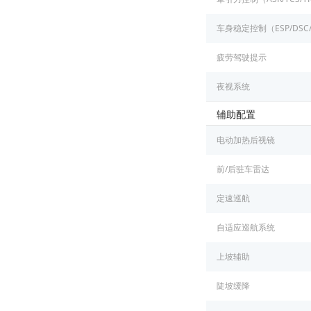
车身稳定控制（ESP/DSC
疲劳驾驶提示
夜视系统
辅助配置
电动加热后视镜
前/后驻车雷达
定速巡航
自适应巡航系统
上坡辅助
陡坡缓降