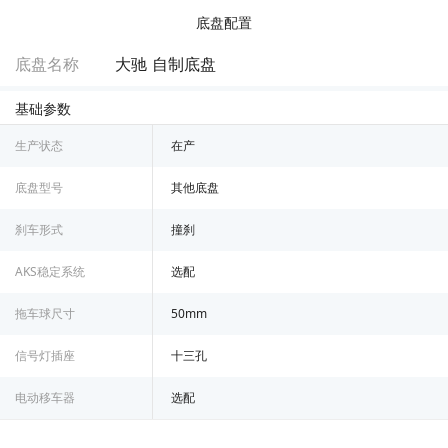
底盘配置
底盘名称
大驰 自制底盘
基础参数
生产状态
在产
底盘型号
其他底盘
刹车形式
撞刹
AKS稳定系统
选配
拖车球尺寸
50mm
信号灯插座
十三孔
电动移车器
选配