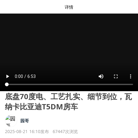
详情
底盘70度电、工艺扎实、细节到位，瓦
纳卡比亚迪T5DM房车
园哥
2025-08-21 16:10发布
67447次浏览